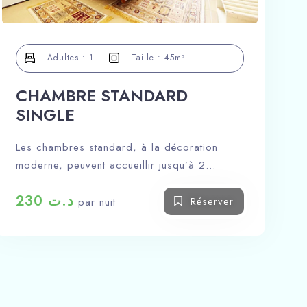
Adultes :
1
Taille :
45m²
CHAMBRE STANDARD
SINGLE
Les chambres standard, à la décoration
moderne, peuvent accueillir jusqu’à 2
personnes. Elles sont totalement isolées du
230
د.ت
bruit et équipées de tout le confort.
Réserver
par nuit