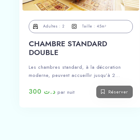
Adultes :
2
Taille :
45m²
CHAMBRE STANDARD
DOUBLE
Les chambres standard, à la décoration
moderne, peuvent accueillir jusqu’à 2
personnes. Elles sont totalement isolées du
300
د.ت
bruit et équipées de tout le confort.
Réserver
par nuit