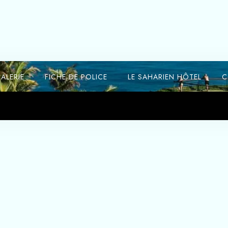
feutrée et confortable. La suite est équipée
d’un bureau et d’une connexion internet WIFI
gratuite, vos chaînes multimédias sont
également disponibles dans votre suite, la
salle de bain est également équipée d’une
ALERIE
FICHE DE POLICE
LE SAHARIEN HÔTEL
C
baignoire jacuzzi idéale pour une pause
après une longue journée fatigante.