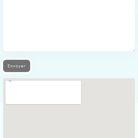
Adultes
Enfants -12 ans
1
0
Chercher
Envoyer