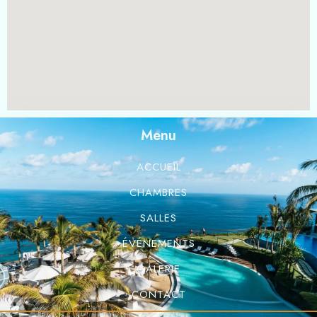
Menu
ACCUEIL
CHAMBRES
SALLES
ÉVÉNEMENTS
GALERIE
CONTACT