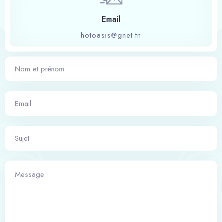
Email
hotoasis@gnet.tn
Arrivée
100
Départ