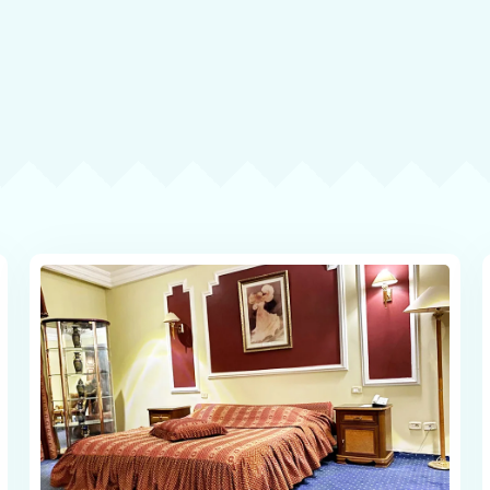
Arrivée
Départ
100
Adultes
Enfants -12 ans
1
0