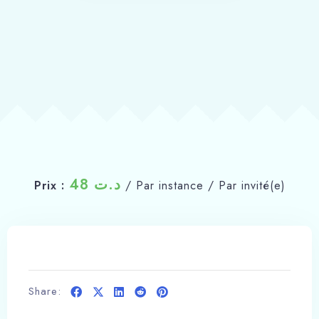
FICHE DE POLICE
48
د.ت
Prix :
/ Par instance / Par invité(e)
Arrivée
Share: