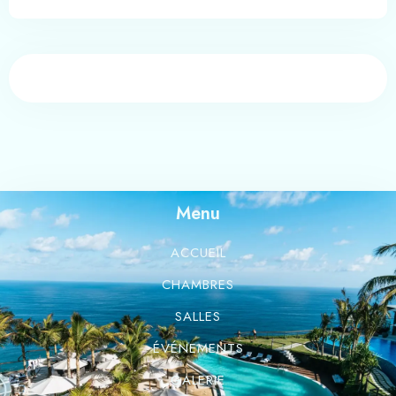
100
Départ
Adultes
Enfants -12 ans
1
0
Chercher
Menu
ACCUEIL
CHAMBRES
SALLES
ÉVÉNEMENTS
GALERIE