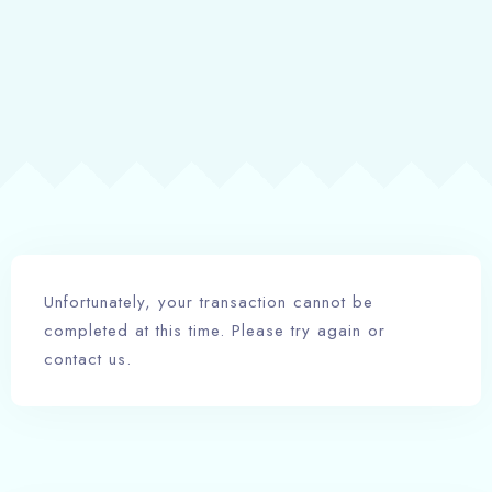
FICHE DE POLICE
Arrivée
100
Départ
Unfortunately, your transaction cannot be
completed at this time. Please try again or
contact us.
Adultes
Enfants -12 ans
1
0
Chercher